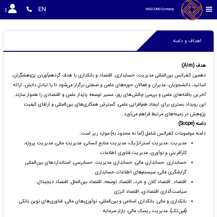
EN
MAECONG-Germany 
اهداف و دامنه
هدف (Aim):
دهمین کنفرانس بین‌المللی مدیریت، حسابداری، اقتصاد و بانکداری با هدف گردهم‌آوردن پژوهشگران،
اساتید، دانشجویان، مدیران و فعالان حوزه‌های علمی و صنعتی برگزار می‌شود تا با تبادل دانش، ارائه
آخرین یافته‌های علمی و بررسی چالش‌های روز، مسیر توسعه پایدار علمی و اقتصادی را هموار سازند.
این رویداد بستری برای ایجاد هم‌افزایی علمی، گسترش همکاری‌های بین‌المللی و ارتقای کیفیت
پژوهش در زمینه‌های مرتبط فراهم می‌آورد.
دامنه (Scope):
دامنه موضوعات کنفرانس شامل (اما نه محدود به) موارد زیر است:
مدیریت: مدیریت استراتژیک، مدیریت منابع انسانی، مدیریت مالی، مدیریت پروژه،
کارآفرینی و نوآوری، مدیریت فناوری اطلاعات
حسابداری: حسابداری مالی، حسابداری مدیریت، حسابرسی، استانداردهای بین‌المللی
گزارشگری مالی، سیستم‌های اطلاعات حسابداری
اقتصاد: اقتصاد کلان و خرد، اقتصاد توسعه، اقتصاد بین‌الملل، اقتصاد دیجیتال،
سیاست‌گذاری اقتصادی، اقتصاد انرژی
بانکداری و مالی: بانکداری اسلامی و بین‌المللی، نوآوری‌های مالی، فناوری‌های نوین بانکی
(فین‌تک)، مدیریت ریسک مالی، بازار سرمایه